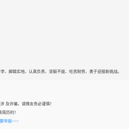
好学、脚踏实地、认真负责、坚毅不拔、吃苦耐劳、勇于迎接新挑战。
涉 及诈骗，请微友务必谨慎！
看到该简历的！
要举报>>>