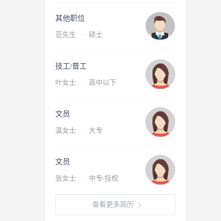
其他职位
范先生
·
硕士
技工/普工
叶女士
·
高中以下
文员
温女士
·
大专
文员
张女士
·
中专/技校
查看更多简历